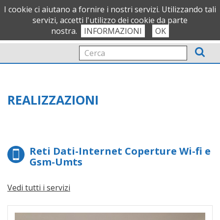
OFFICIAL PARTNER
I cookie ci aiutano a fornire i nostri servizi. Utilizzando tali
servizi, accetti l'utilizzo dei cookie da parte
nostra.
INFORMAZIONI
OK
Tog
nav
REALIZZAZIONI
Reti Dati-Internet Coperture Wi-fi e
Gsm-Umts
Vedi tutti i servizi