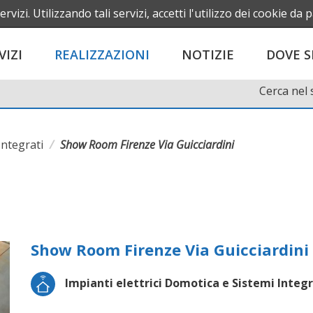
Iscriviti alla Newsletter
ervizi. Utilizzando tali servizi, accetti l'utilizzo dei cookie da 
ITA
EN
VIZI
REALIZZAZIONI
NOTIZIE
DOVE 
Cerca nel 
Integrati
Show Room Firenze Via Guicciardini
Show Room Firenze Via Guicciardini
Impianti elettrici Domotica e Sistemi Integr