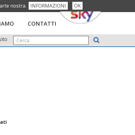
parte nostra.
INFORMAZIONI
OK
Seguici su:
G
SIAMO
CONTATTI
sito
ati