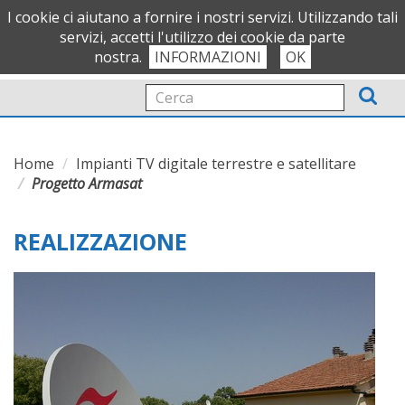
OFFICIAL PARTNER
I cookie ci aiutano a fornire i nostri servizi. Utilizzando tali
servizi, accetti l'utilizzo dei cookie da parte
nostra.
INFORMAZIONI
OK
Tog
nav
Home
Impianti TV digitale terrestre e satellitare
Progetto Armasat
REALIZZAZIONE