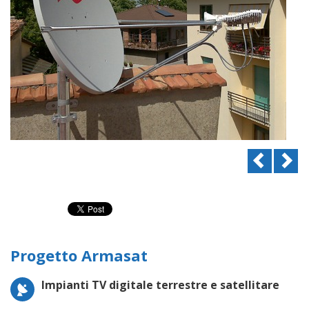
Previou
N
Progetto Armasat
Impianti TV digitale terrestre e satellitare