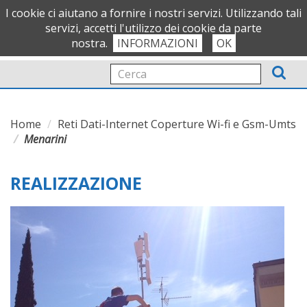
OFFICIAL PARTNER
I cookie ci aiutano a fornire i nostri servizi. Utilizzando tali
servizi, accetti l'utilizzo dei cookie da parte
nostra.
INFORMAZIONI
OK
Tog
nav
Home
Reti Dati-Internet Coperture Wi-fi e Gsm-Umts
Menarini
REALIZZAZIONE