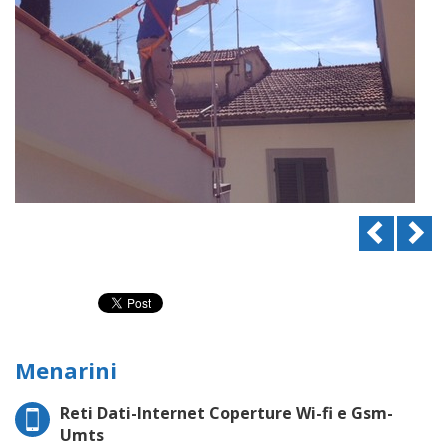
Previou
N
Menarini
Reti Dati-Internet Coperture Wi-fi e Gsm-
Umts